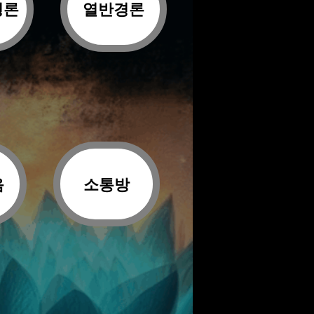
경론
열반경론
음
소통방