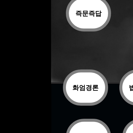
즉문즉답
화엄경론