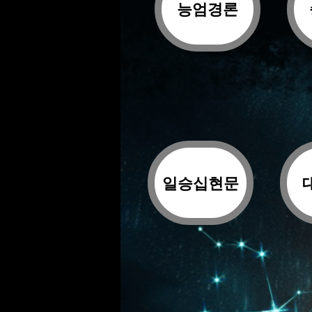
능엄경론
일승십현문