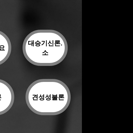
대승기신론.
요
소
론
견성성불론