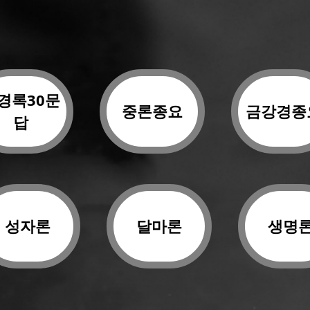
경록30문
중론종요
금강경종
답
성자론
달마론
생명