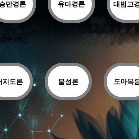
승만경론
유마경론
대법고
대지도론
불성론
도마복