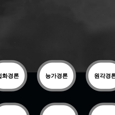
법화경론
능가경론
원각경