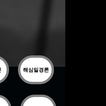
론
해심밀경론