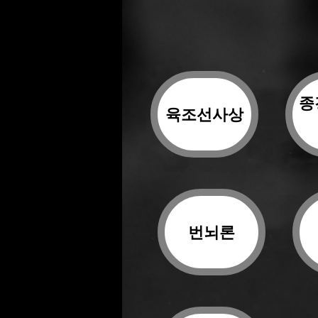
종
육조선사상
번뇌론