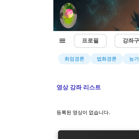
프로필
강좌
화엄경론
법화경론
능가
영상 강좌 리스트
등록된 영상이 없습니다.