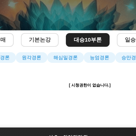
구매
기본논강
대승10부론
일승
경론
원각경론
해심밀경론
능엄경론
승만경
[ 시청권한이 없습니다.]