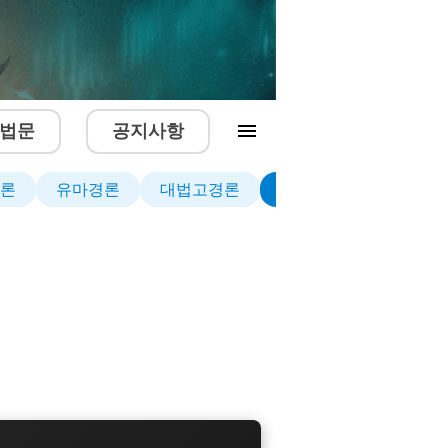
법문
공지사항
론
유마경론
대법고경론
열반경론