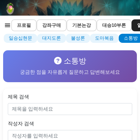
프로필
강좌구매
기본논강
대승10부론
일승십현문
대지도론
불성론
도마복음
소통방
소통방
궁금한 점을 자유롭게 질문하고 답변해보세요
제목 검색
작성자 검색