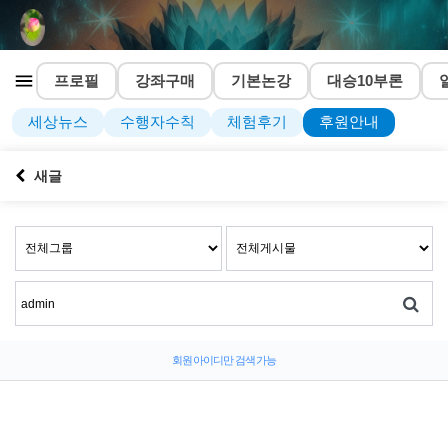
프로필
강좌구매
기본논강
대승10부론
세상뉴스
수행자수칙
체험후기
후원안내
새글
회원 아이디만 검색 가능